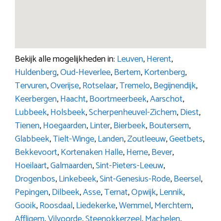
Bekijk alle mogelijkheden in:
Leuven
,
Herent
,
Huldenberg
,
Oud-Heverlee
,
Bertem
,
Kortenberg
,
Tervuren
,
Overijse
,
Rotselaar
,
Tremelo
,
Begijnendijk
,
Keerbergen
,
Haacht
,
Boortmeerbeek
,
Aarschot
,
Lubbeek
,
Holsbeek
,
Scherpenheuvel-Zichem
,
Diest
,
Tienen
,
Hoegaarden
,
Linter
,
Bierbeek
,
Boutersem
,
Glabbeek
,
Tielt-Winge
,
Landen
,
Zoutleeuw
,
Geetbets
,
Bekkevoort
,
Kortenaken
Halle
,
Herne
,
Bever
,
Hoeilaart
,
Galmaarden
,
Sint-Pieters-Leeuw
,
Drogenbos
,
Linkebeek
,
Sint-Genesius-Rode
,
Beersel
,
Pepingen
,
Dilbeek
,
Asse
,
Ternat
,
Opwijk
,
Lennik
,
Gooik
,
Roosdaal
,
Liedekerke
,
Wemmel
,
Merchtem
,
Affligem
,
Vilvoorde
,
Steenokkerzeel
,
Machelen
,