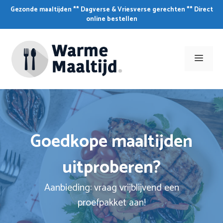
Skip
Gezonde maaltijden ** Dagverse & Vriesverse gerechten ** Direct
to
online bestellen
content
Men
Goedkope maaltijden
uitproberen?
Aanbieding: vraag vrijblijvend een
proefpakket aan!