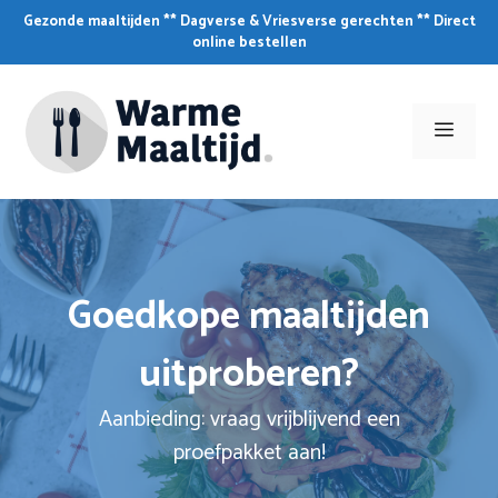
Skip
Gezonde maaltijden ** Dagverse & Vriesverse gerechten ** Direct
to
online bestellen
content
Men
Goedkope maaltijden
uitproberen?
Aanbieding: vraag vrijblijvend een
proefpakket aan!