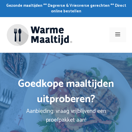
Skip
Gezonde maaltijden ** Dagverse & Vriesverse gerechten ** Direct
to
online bestellen
content
Men
Goedkope maaltijden
uitproberen?
Aanbieding: vraag vrijblijvend een
proefpakket aan!