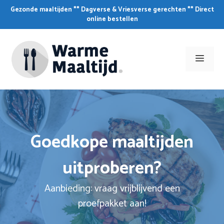
Skip
Gezonde maaltijden ** Dagverse & Vriesverse gerechten ** Direct
to
online bestellen
content
Men
Goedkope maaltijden
uitproberen?
Aanbieding: vraag vrijblijvend een
proefpakket aan!