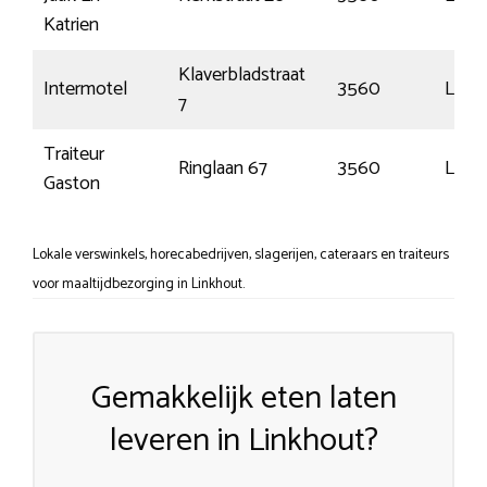
Katrien
Klaverbladstraat
Intermotel
3560
Lum
7
Traiteur
Ringlaan 67
3560
Lum
Gaston
Lokale verswinkels, horecabedrijven, slagerijen, cateraars en traiteurs
voor maaltijdbezorging in Linkhout.
Gemakkelijk eten laten
leveren in Linkhout?