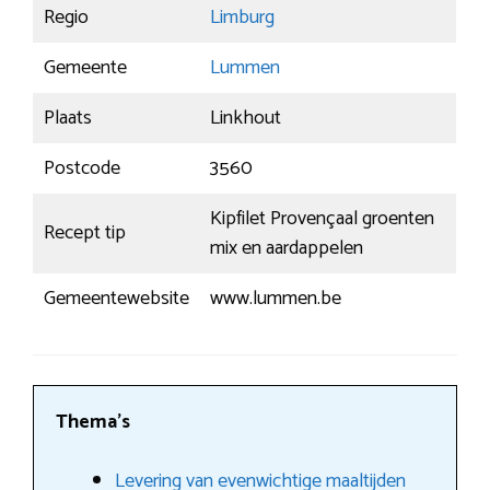
Regio
Limburg
Gemeente
Lummen
Plaats
Linkhout
Postcode
3560
Kipfilet Provençaal groenten
Recept tip
mix en aardappelen
Gemeentewebsite
www.lummen.be
Thema’s
Levering van evenwichtige maaltijden