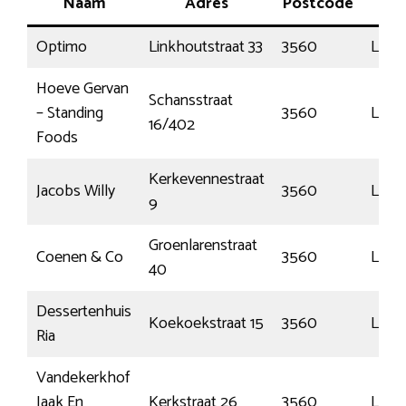
Naam
Adres
Postcode
Pla
Optimo
Linkhoutstraat 33
3560
Link
Hoeve Gervan
Schansstraat
– Standing
3560
Link
16/402
Foods
Kerkevennestraat
Jacobs Willy
3560
Lum
9
Groenlarenstraat
Coenen & Co
3560
Lum
40
Dessertenhuis
Koekoekstraat 15
3560
Lum
Ria
Vandekerkhof
Jaak En
Kerkstraat 26
3560
Lum