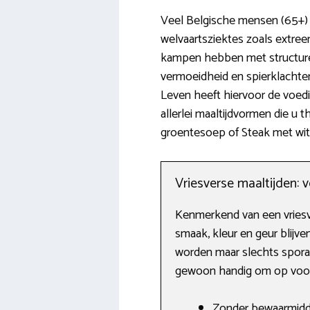
Veel Belgische mensen (65+) z
welvaartsziektes zoals extreem
kampen hebben met structure
vermoeidheid en spierklachten
Leven heeft hiervoor de voedi
allerlei maaltijdvormen die u
groentesoep of Steak met witl
Vriesverse maaltijden: 
Kenmerkend van een vriesver
smaak, kleur en geur blij
worden maar slechts sporad
gewoon handig om op voorra
Zonder bewaarmidd