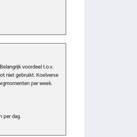
elangrijk voordeel t.o.v.
ot niet gebruikt. Koelverse
ezorgmomenten per week.
n per dag.