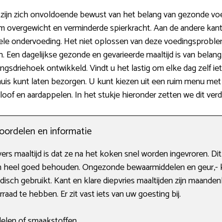
ijn zich onvoldoende bewust van het belang van gezonde voedi
 overgewicht en verminderde spierkracht. Aan de andere kant zi
le ondervoeding. Het niet oplossen van deze voedingsproblem
. Een dagelijkse gezonde en gevarieerde maaltijd is van belan
ngsdriehoek ontwikkeld. Vindt u het lastig om elke dag zelf ie
 thuis kunt laten bezorgen. U kunt kiezen uit een ruim menu m
oof en aardappelen. In het stukje hieronder zetten we dit verd
voordelen en informatie
s maaltijd is dat ze na het koken snel worden ingevroren. Dit 
ven heel goed behouden. Ongezonde bewaarmiddelen en geur,- k
isch gebruikt. Kant en klare diepvries maaltijden zijn maande
ad te hebben. Er zit vast iets van uw goesting bij.
elen of smaakstoffen.