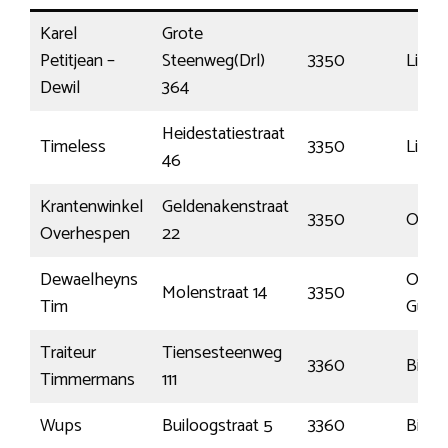
Karel
Grote
Petitjean –
Steenweg(Drl)
3350
Lint
Dewil
364
Heidestatiestraat
Timeless
3350
Linter
46
Krantenwinkel
Geldenakenstraat
3350
Over
Overhespen
22
Dewaelheyns
Orsma
Molenstraat 14
3350
Tim
Guss
Traiteur
Tiensesteenweg
3360
Bierb
Timmermans
111
Wups
Builoogstraat 5
3360
Bierb