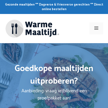
Skip
Gezonde maaltijden ** Dagverse & Vriesverse gerechten ** Direct
to
online bestellen
content
Men
Goedkope maaltijden
uitproberen?
Aanbieding: vraag vrijblijvend een
proefpakket aan!