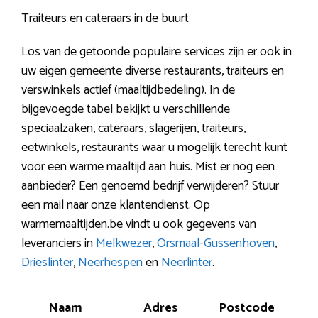
Traiteurs en cateraars in de buurt
Los van de getoonde populaire services zijn er ook in
uw eigen gemeente diverse restaurants, traiteurs en
verswinkels actief (maaltijdbedeling). In de
bijgevoegde tabel bekijkt u verschillende
speciaalzaken, cateraars, slagerijen, traiteurs,
eetwinkels, restaurants waar u mogelijk terecht kunt
voor een warme maaltijd aan huis. Mist er nog een
aanbieder? Een genoemd bedrijf verwijderen? Stuur
een mail naar onze klantendienst. Op
warmemaaltijden.be vindt u ook gegevens van
leveranciers in
Melkwezer
,
Orsmaal-Gussenhoven
,
Drieslinter
,
Neerhespen
en
Neerlinter
.
Naam
Adres
Postcode
Pl