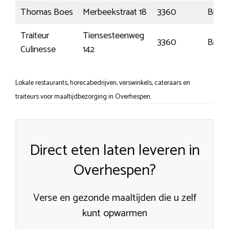
Thomas Boes
Merbeekstraat 18
3360
Bierb
Traiteur
Tiensesteenweg
3360
Bierb
Culinesse
142
Lokale restaurants, horecabedrijven, verswinkels, cateraars en
traiteurs voor maaltijdbezorging in Overhespen.
Direct eten laten leveren in
Overhespen?
Verse en gezonde maaltijden die u zelf
kunt opwarmen