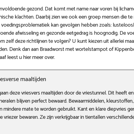
 onvoldoende gezond. Dat komt met name naar voren bij licha
hische klachten. Daarbij zien we ook een groep mensen die t
rt voedingsproblematiek kan gevolgen hebben zoals: lusteloosh
doende afwisseling en gezonde eetgedrag is hoognodig. De vo
m zelf deze richtlijnen te volgen? U kunt kiezen uit allerlei ma
den. Denk dan aan Braadworst met wortelstampot of Kippenb
af leest u hier meer over.
iesverse maaltijden
an deze vriesvers maaltijden door de vriestunnel. Dit heeft en
neralen blijven perfect bewaard. Bewaarmiddelen, kleurstoffen,
 mindere mate te worden gebruikt. Kant en klare diepvries ge
 vriezer bewaren. Ze zijn verkrijgbaar in tientallen verschillend