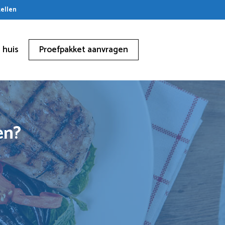
tellen
 huis
Proefpakket aanvragen
en?