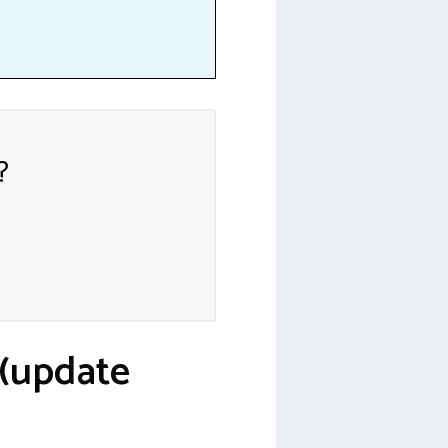
?
 (update