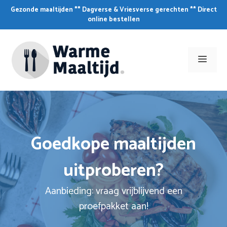
Skip
Gezonde maaltijden ** Dagverse & Vriesverse gerechten ** Direct
to
online bestellen
content
Men
Goedkope maaltijden
uitproberen?
Aanbieding: vraag vrijblijvend een
proefpakket aan!