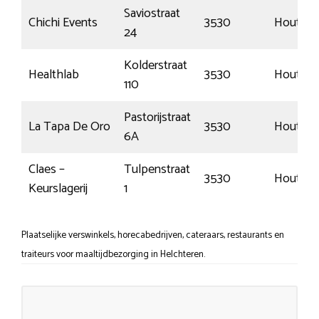
Saviostraat
Chichi Events
3530
Houthal
24
Kolderstraat
Healthlab
3530
Houthal
110
Pastorijstraat
La Tapa De Oro
3530
Houthal
6A
Claes –
Tulpenstraat
3530
Houthal
Keurslagerij
1
Plaatselijke verswinkels, horecabedrijven, cateraars, restaurants en
traiteurs voor maaltijdbezorging in Helchteren.