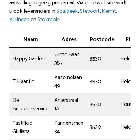
aanvullingen graag per e-mail. Via deze website vindt
u ook leveranciers in
Spalbeek
,
Stevoort
,
Kermt
,
Kuringen
en
Stokrooie
.
Naam
Adres
Postcode
Plaat
Grote Baan
Happy Garden
3530
Helchte
387
Kazernelaan
T Haantje
3530
Helchte
49
De
Anjerstraat
3530
Houthal
Broodjesservice
1A
Pastificio
Pannensman
3530
Helchte
Giuliana
34