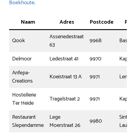
Boekhoute
.
Naam
Adres
Postcode
Plaa
Assenedestraat
Qook
9968
Bassev
63
Delmoor
Ledestraat 41
9970
Kaprijk
Anfepa-
Koeistraat 13 A
9971
Lembe
Creations
Hostellerie
Tragelstraat 2
9971
Kaprijk
Ter Heide
Restaurant
Lege
Sint-
9980
Slependamme
Moerstraat 26
Laurein