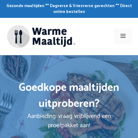
Skip
Gezonde maaltijden ** Dagverse & Vriesverse gerechten ** Direct
to
online bestellen
content
Men
Goedkope maaltijden
uitproberen?
Aanbieding: vraag vrijblijvend een
proefpakket aan!