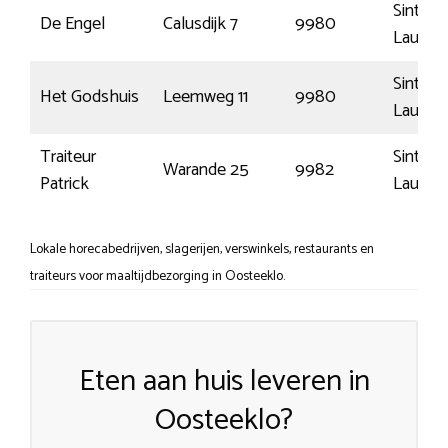
Sint-
De Engel
Calusdijk 7
9980
Laurein
Sint-
Het Godshuis
Leemweg 11
9980
Laurein
Traiteur
Sint-
Warande 25
9982
Patrick
Laurein
Lokale horecabedrijven, slagerijen, verswinkels, restaurants en
traiteurs voor maaltijdbezorging in Oosteeklo.
Eten aan huis leveren in
Oosteeklo?