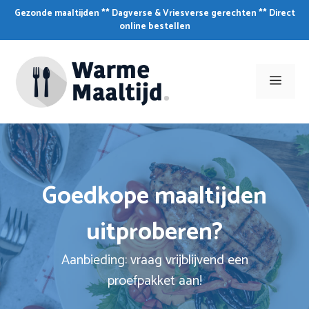
Skip
Gezonde maaltijden ** Dagverse & Vriesverse gerechten ** Direct
to
online bestellen
content
Men
Goedkope maaltijden
uitproberen?
Aanbieding: vraag vrijblijvend een
proefpakket aan!