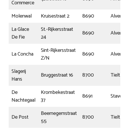
Commerce
Molenwal
Kruisestraat 2
8690
Alverin
La Glace
St.-Rijkersstraat
8690
Alverin
De Fie
24
Sint-Rijkersstraat
La Concha
8690
Alverin
Z/N
Slagerij
Bruggestraat 16
8700
Tielt
Hans
De
Krombekestraat
8691
Stavele
Nachtegaal
37
Beernegemstraat
De Post
8700
Tielt
55