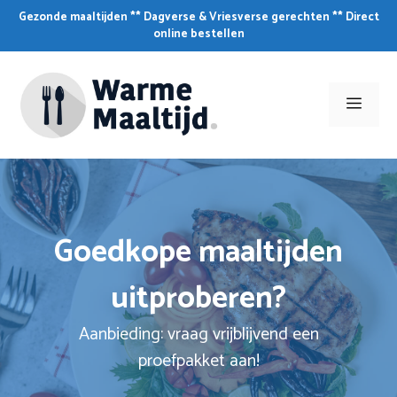
Skip
Gezonde maaltijden ** Dagverse & Vriesverse gerechten ** Direct
to
online bestellen
content
Men
Goedkope maaltijden
uitproberen?
Aanbieding: vraag vrijblijvend een
proefpakket aan!