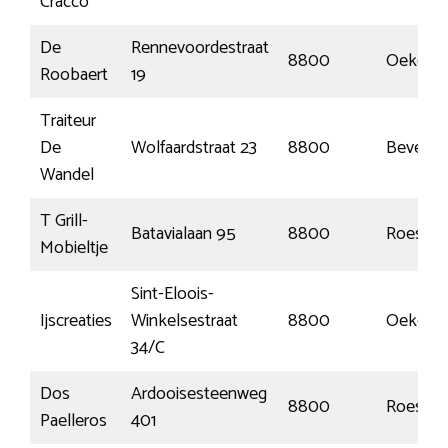
Cracco
De
Rennevoordestraat
8800
Oekene
Roobaert
19
Traiteur
De
Wolfaardstraat 23
8800
Beveren
Wandel
T Grill-
Batavialaan 95
8800
Roesela
Mobieltje
Sint-Eloois-
Ijscreaties
Winkelsestraat
8800
Oekene
34/C
Dos
Ardooisesteenweg
8800
Roesela
Paelleros
401