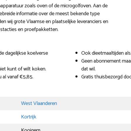
pparatuur zoals oven of de microgolfoven. Aan de
tgebreide informatie over de meest bekende type
en wij grote Vlaamse en plaatselijke leveranciers en
stacties en proefpakketten.
de dagelijkse koelverse
Ook dieetmaaltijden als
Geen abonnement maar 
iet kunt of wilt koken.
dat wil.
u al vanaf €5,85.
Gratis thuisbezorgd doo
West Vlaanderen
Kortrijk
Kooigem