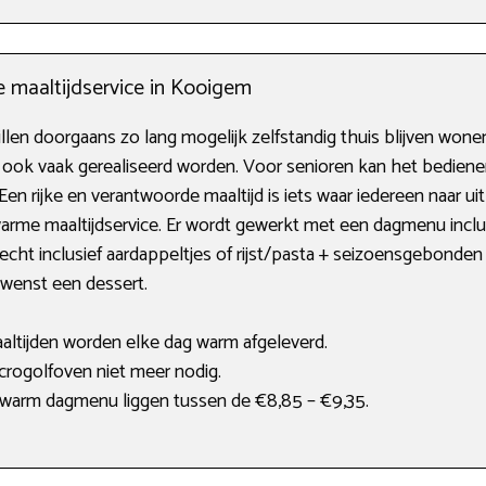
e maaltijdservice in Kooigem
llen doorgaans zo lang mogelijk zelfstandig thuis blijven won
t ook vaak gerealiseerd worden. Voor senioren kan het bedien
 Een rijke en verantwoorde maaltijd is iets waar iedereen naar u
rme maaltijdservice. Er wordt gewerkt met een dagmenu inclus
cht inclusief aardappeltjes of rijst/pasta + seizoensgebonden 
ewenst een dessert.
aaltijden worden elke dag warm afgeleverd.
rogolfoven niet meer nodig.
warm dagmenu liggen tussen de €8,85 – €9,35.