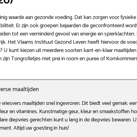
inig waarde aan gezonde voeding. Dat kan zorgen voor fysieke
liteit. Er zijn ook groepen bejaarden die geconfronteerd wor
eiden tot een verminderd gevoel van energie en spierklachten.
ngrijk. Het Vlaams Instituut Gezond Leven heeft hiervoor de voe
? U kunt kiezen uit meerdere soorten kant-en-klaar maaltijden 
 zijn Tongrolletjes met prei in room en puree of Komkommerso
erse maaltijden
riesvers maaltijden snel ingevroren. Dit biedt veel gemak: e
eur en vitamines. Kunstmatige geur, kleur en smaakstoffen h
lare diepvries gerechten kunt u lang in de diepvries bewaren. 
ent. Altijd uw goesting in huis!