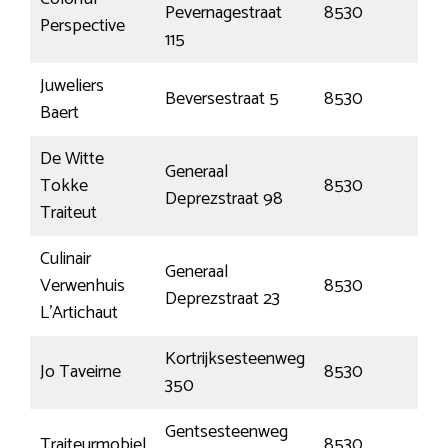
Pevernagestraat
8530
Har
Perspective
115
Juweliers
Beversestraat 5
8530
Har
Baert
De Witte
Generaal
Tokke
8530
Har
Deprezstraat 98
Traiteut
Culinair
Generaal
Verwenhuis
8530
Har
Deprezstraat 23
L’Artichaut
Kortrijksesteenweg
Jo Taveirne
8530
Har
350
Gentsesteenweg
Traiteurmobiel
8530
Har