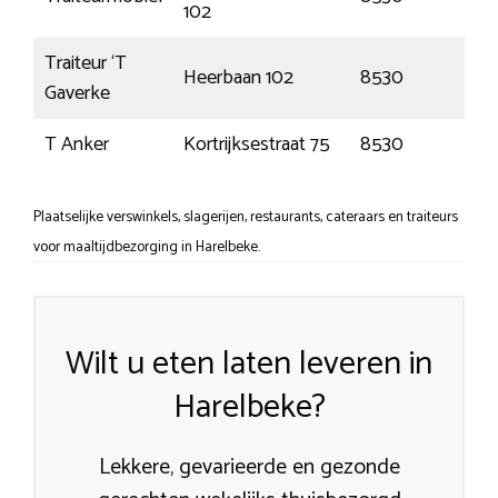
102
Traiteur ‘T
Heerbaan 102
8530
Har
Gaverke
T Anker
Kortrijksestraat 75
8530
Har
Plaatselijke verswinkels, slagerijen, restaurants, cateraars en traiteurs
voor maaltijdbezorging in Harelbeke.
Wilt u eten laten leveren in
Harelbeke?
Lekkere, gevarieerde en gezonde