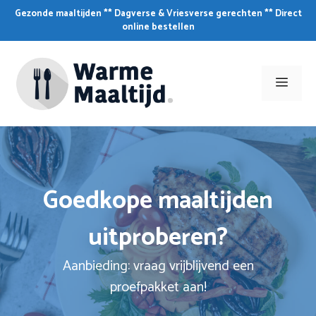
Skip
Gezonde maaltijden ** Dagverse & Vriesverse gerechten ** Direct
to
online bestellen
content
Men
Goedkope maaltijden
uitproberen?
Aanbieding: vraag vrijblijvend een
proefpakket aan!