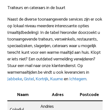
Traiteurs en cateraars in de buurt
Naast de diverse toonaangevende services zijn er ook
op lokaal niveau meerdere interessante opties
(maaltijdbedeling). In de tabel hieronder doorzoekt u
toonaangevende traiteurs, verswinkels, restaurants,
speciaalzaken, slagerijen, cateraars waar u mogelijk
terecht kunt voor een warme maaltijd aan huis. Klopt
er iets niet? Een outdated vermelding verwijderen?
Stuur een mail naar onze klantendienst. Op
warmemaaltijden.be vindt u ook leveranciers in
Jabbeke
,
Gistel
,
Kortrijk
,
Kuurne
en
Ichtegem
.
Naam
Adres
Postcode
P
Andries
Colorful